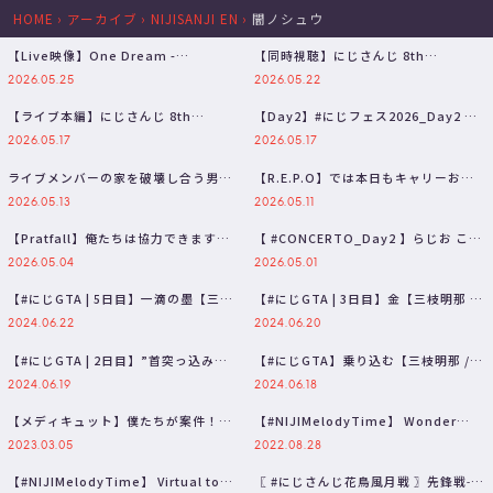
HOME
›
アーカイブ
›
NIJISANJI EN
›
闇ノシュウ
【Live映像】One Dream -
【同時視聴】にじさんじ 8th
#CONCERTO_Day2 …
Anniversary LIVE 「C…
2026.05.25
2026.05.22
【ライブ本編】にじさんじ 8th
【Day2】#にじフェス2026_Day2 公
Anniversary LIVE 「…
式メイン放送
2026.05.17
2026.05.17
ライブメンバーの家を破壊し合う男た
【R.E.P.O】では本日もキャリーお願
ち【Neighbors: Subur…
いします【三枝明那 / にじさ…
2026.05.13
2026.05.11
【Pratfall】俺たちは協力できます
【 #CONCERTO_Day2 】らじお こん
か？ ft.闇ノシュウ/風楽奏…
ちぇると!! 第4回
2026.05.04
2026.05.01
【#にじGTA | 5日目】一滴の墨【三枝
【#にじGTA | 3日目】金【三枝明那 /
明那 / にじさんじ】
にじさんじ】
2024.06.22
2024.06.20
【#にじGTA | 2日目】”首突っ込み
【#にじGTA】乗り込む【三枝明那 /
屋”をしています。三枝明那です…
にじさんじ】
2024.06.19
2024.06.18
【メディキュット】僕たちが案件！？
【#NIJIMelodyTime】 Wonder
【不破湊/三枝明那/ShuYamin…
NeverLand …
2023.03.05
2022.08.28
【#NIJIMelodyTime】 Virtual to
〖 #にじさんじ花鳥風月戦 〗先鋒戦˗ˋˏ