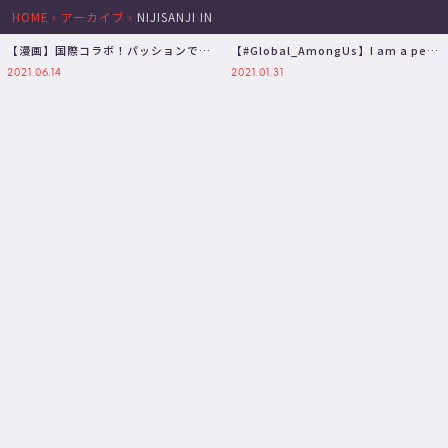
HOME
›
アーカイブ
›
NIJISANJI IN
【漫画】国際コラボ！パッションで乗
【#Global_AmongUs​​】I am a pen.
り切れるか？！英語縛りの宇宙人狼
【三枝明那…
2021.06.14
2021.01.31
【マ…