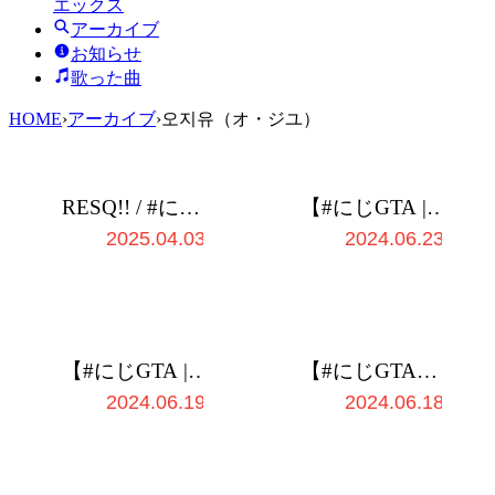
エックス
アーカイブ
お知らせ
歌った曲
HOME
›
アーカイブ
›
오지유（オ・ジユ）
RESQ!! / #にじ
【#にじGTA | 6
GTA 救急隊オ
日目】フリータ
2025.04.03
2024.06.23
リジナル曲
ー辞めます。
【三枝明那 / に
じさ…
【#にじGTA | 2
【#にじGTA】
日目】”首突っ
乗り込む【三枝
2024.06.19
2024.06.18
込み屋”をして
明那 / にじさん
います。三枝明
じ】
那です…