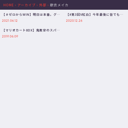
HOME
›
アーカイブ
›
外部
›
歌衣メイカ
【＃ゼロからWIN】明日は本番。グウ
【#第3回V紅白】今年最後に皆でもり
ェルさん超超強化日とする！！！
あがろう～～！！
2021.06.12
2020.12.26
【歌…
【マリオカート8DX】鬼教官のスパル
タ教育で急成長を成し遂げろ【三枝
2019.06.09
明…