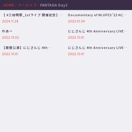
HOME
›
アーカイブ
›
FANTASIA Day2
【 #三枝明那_1stライブ 開催記念】過
Documentary of NIJIFES'22 #にじ
去LIVE映像を公開！【テオ…
フェス202…
2024.11.28
2023.01.04
わあ～
にじさんじ 4th Anniversary LIVE
「FANTASI…
2022.10.02
2022.10.01
【振替公演】にじさんじ 4th
にじさんじ 4th Anniversary LIVE
Anniversary LIVE 「F…
「FANTASI…
2022.10.01
2022.10.01