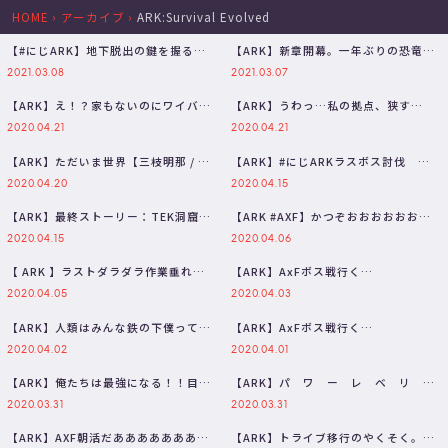
HOME
›
アーカイブ
›
ARK:Survival Evolved
【#にじARK​】地下脱出の鍵を握るの
【ARK】新章開幕。一年ぶりの恐竜生
は、"ガチャ"。【三枝明那 / …
活【三枝明那 / にじさんじ】
2021.03.08
2021.03.07
【ARK】え！？家もないのにワイバー
【ARK】うわっ…私の拠点、狭す
ンを！？できらぁ！いまなんていっ
ぎ…？【三枝明那 / にじさんじ】
2020.04.21
2020.04.21
た…
【ARK】ただいま世界【三枝明那 / に
【ARK】#にじARKラスボス討伐
じさんじ】
Tek洞窟 おしまい。【にじさんじ…
2020.04.20
2020.04.15
【ARK】最終ストーリー：TEK洞窟ト
【ARK #AXF】かつぞおおおおおおお
リケラチーム【ラトナ・プティ/に…
おおおおおお【三枝明那 / に…
2020.04.15
2020.04.06
【 ARK 】ラストダラダラ作業垂れ流
【ARK】AxFボス戦行く
し【 アークサバイバル 】
ぞ！！！！！！！！！！！！BOSS戦
2020.04.05
2020.04.03
【三枝明…
【ARK】人類はみんな鉄の下僕ってワ
【ARK】AxFボス戦行く
ケ【三枝明那 / にじさんじ】
ぞ！！！！！！！！！！！！BOSS戦
2020.04.02
2020.04.01
【三枝明…
【ARK】俺たちは最強になる！！目指
【ARK】パ ワ ー レ ベ リ
せ100レべ洞窟に行くぞ！！【にじ…
ン グ【三枝明那 / にじさんじ】
2020.03.31
2020.03.31
【ARK】AXF朝活だああああああああ
【ARK】トライブ移行のやくそく。お