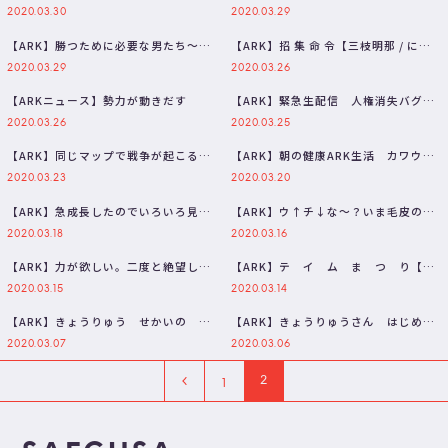
あああああああああ【三枝明那 /…
うちへのお別れと荷物整理。【天宮
2020.03.30
2020.03.29
こ…
【ARK】勝つために必要な男たち～修
【ARK】招 集 命 令【三枝明那 / にじ
行編～【三枝明那 / 不破湊】
さんじ】
2020.03.29
2020.03.26
【ARKニュース】勢力が動きだす
【ARK】緊急生配信 人権消失バグ
【三枝明那 / にじさんじ】
2020.03.26
2020.03.25
【ARK】同じマップで戦争が起こるな
【ARK】朝の健康ARK生活 カワウソ
んて到底思えないほど平和すぎるお
探し編【三枝明那 / にじさんじ…
2020.03.23
2020.03.20
ひ…
【ARK】急成長したのでいろいろ見せ
【ARK】ウ↑チ↓な～？いま毛皮のコ
つつ恐竜捕まえに行きます!【にじさ…
ート欲しいねん【三枝明那 / にじ…
2020.03.18
2020.03.16
【ARK】力が欲しい。二度と絶望しな
【ARK】テ イ ム ま つ り【三
いために。【三枝明那 / にじさん…
枝明那 / にじさんじ】
2020.03.15
2020.03.14
【ARK】きょうりゅう せかいの あ
【ARK】きょうりゅうさん はじめま
るきかた【三枝明那 / にじさんじ…
して とうがらしです【三枝明那 /…
2020.03.07
2020.03.06
2
1