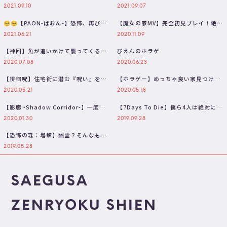
てありがとう【三枝明那 / にじさん…
とう【三枝明那 / にじさんじ】
2021.09.10
2021.09.07
🥺🥺【PAON-ぱおん-】恐怖、再び。
【魔女の家MV】完全初見プレイ！絶対
🐘
に叫びませんビビりません【三枝明
2021.06.21
2020.11.09
那…
【神回】魚が追いかけて襲ってくるホ
ぴえんのホラゲ
ラゲ(？)をやる【The Walki…
2020.07.08
2020.06.23
【徘徊呪】住宅街に潜む『呪い』を成
【ホラゲー】めっちゃ良い家見つけた
敗する。【三枝明那 / にじさんじ】
ｗｗｗみんなで内見するぞ～！【三枝
2020.05.21
2020.05.18
明…
【影廊 -Shadow Corridor-】一度も
【7Days To Die】僕ら4人は絶対に協
音割れしない耳に優し…
力できます！三枝視点【三…
2020.01.30
2019.09.28
【恐怖の森：増殖】幽霊？そんなもん
ナンパしたるわｗｗｗ【三枝明那 / …
2019.05.28
SAEGUSA
ZENRYOKU SHIEN