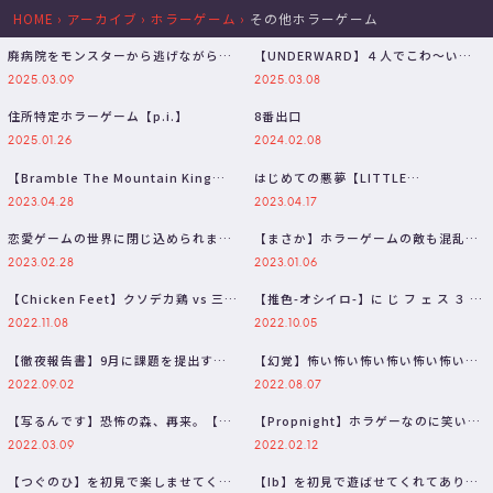
HOME
›
アーカイブ
›
ホラーゲーム
›
その他ホラーゲーム
廃病院をモンスターから逃げながら調
【UNDERWARD】４人でこわ～い廃
査するホラーゲーム！ w/あちな,る…
病院に遊びにいこう / エクス・…
2025.03.09
2025.03.08
住所特定ホラーゲーム【p.i.】
8番出口
2025.01.26
2024.02.08
【Bramble The Mountain King】
はじめての悪夢【LITTLE
にげろ少年！！！…
NIGHTMARES -リトルナイトメア…
2023.04.28
2023.04.17
恋愛ゲームの世界に閉じ込められまし
【まさか】ホラーゲームの敵も混乱す
た【ホラゲ】
るほどの撮れ高の神が舞い降りた三枝
2023.02.28
2023.01.06
明…
【Chicken Feet】クソデカ鶏 vs 三枝
【推色-オシイロ-】に じ フ ェ ス ３ 日
明那
目 【三枝明那 / に…
2022.11.08
2022.10.05
【徹夜報告書】9月に課題を提出する
【幻覚】怖い怖い怖い怖い怖い怖い
方、それ”危険”です【三枝明那 / …
【三枝明那 / にじさんじ】
2022.09.02
2022.08.07
【写るんです】恐怖の森、再来。【三
【Propnight】ホラゲーなのに笑いが
枝明那 / にじさんじ】
止まらない鬼ごっこゲー【三枝…
2022.03.09
2022.02.12
【つぐのひ】を初見で楽しませてくれ
【Ib】を初見で遊ばせてくれてありが