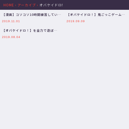
HOME
›
アーカイブ
›
オバケイドロ!
【漫画】コソコソ10時間練習していた
【オバケイドロ！】鬼ごっこゲームを
御伽原江良 vs ゲームが得意な初…
四人でコラボし全戦全勝を飾る男【三
2019.11.01
2019.09.09
枝…
【オバケイドロ！】を全力で遊ぼ
う！！！！！！！！！！【三枝明那 /
2019.08.04
に…