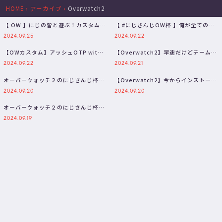
HOME
›
アーカイブ
›
Overwatch2
【 OW 】にじの皆と遊ぶ！カスタムで
【 #にじさんじOW杯 】俺が全てのヘ
す【ラトナ・プティ/にじさんじ】
イトとダメージを受け持ついろんな…
2024.09.25
2024.09.22
【OWカスタム】アッシュOTP with
【Overwatch2】早速だけどチーム対
にじさんじの皆さん【にじさんじ…
抗戦練習するぞ！ｗ【不破湊/…
2024.09.22
2024.09.21
オーバーウォッチ２のにじさんじ杯の
【Overwatch2】今からインストール
練習会
するぞ！！ｗ【不破湊/にじさ…
2024.09.20
2024.09.20
オーバーウォッチ２のにじさんじ杯に
出るんですけども・・・
2024.09.19