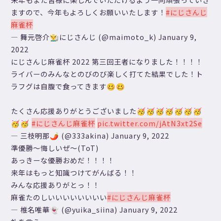
ますので、今年もよろしくお願いいたします！
#にじさんじ
麻雀杯
— 舞元啓介👨‍🌾にじさんじ (@maimoto_k)
January 9,
2022
にじさんじ麻雀杯 2022 第三回王者になりました！！！！
ライバーのみんなとのびのび楽しく打てた結果でした！ト
ラフグは自腹で食ってきます🥴🥴
たくさん応援ありがとうございました🥳🥳🥳🥳🥳🥳🥳
🥳🥳
#にじさんじ麻雀杯
pic.twitter.com/jAtN3xt2Se
— 三枝明那🌶 (@333akina)
January 9, 2022
準優勝～悔しいぜ～(ToT)
あっきーな優勝おめだ！！！！
来年はもっと知識つけてがんばる！！
みんな応援ありがとっ！！
麻雀たのしいいいいいいいい
#にじさんじ麻雀杯
— 椎名唯華👻 (@yuika_siina)
January 9, 2022