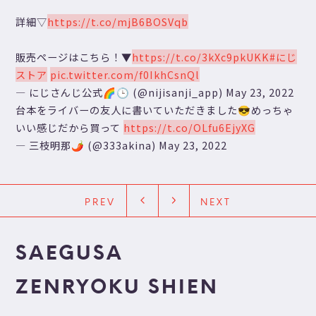
詳細▽
https://t.co/mjB6BOSVqb
販売ページはこちら！▼
https://t.co/3kXc9pkUKK
#にじ
ストア
pic.twitter.com/f0IkhCsnQl
— にじさんじ公式🌈🕒 (@nijisanji_app)
May 23, 2022
台本をライバーの友人に書いていただきました😎めっちゃ
いい感じだから買って
https://t.co/OLfu6EjyXG
— 三枝明那🌶 (@333akina)
May 23, 2022
PREV
NEXT
SAEGUSA
ZENRYOKU SHIEN