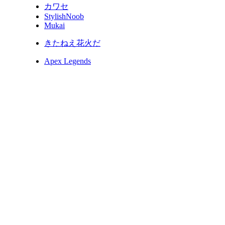
カワセ
StylishNoob
Mukai
きたねえ花火だ
Apex Legends