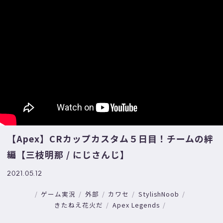
【Apex】CRカップカスタム５日目！チームの絆
編【三枝明那 / にじさんじ】
2021.05.12
ゲーム実況
外部
カワセ
StylishNoob
きたねえ花火だ
Apex Legends