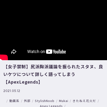
【女子禁制】尻派胸派議論を振られたスタヌ、良
いケツについて詳しく語ってしまう
【ApexLegends】
2021.05.12
動画系
外部
StylishNoob
Mukai
きたねえ花火だ
Apex Legends