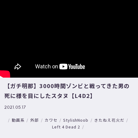
【ガチ明那】3000時間ゾンビと戦ってきた男の
死に様を目にしたスタヌ【L4D2】
2021.05.17
動画系
外部
カワセ
StylishNoob
きたねえ花火だ
Left 4 Dead 2