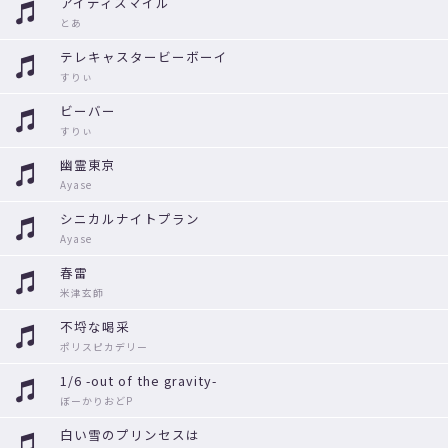
アイディスマイル
とあ
テレキャスタービーボーイ
すりぃ
ビーバー
すりぃ
幽霊東京
Ayase
シニカルナイトプラン
Ayase
春雷
米津玄師
不埒な喝采
ポリスピカデリー
1/6 -out of the gravity-
ぼーかりおどP
白い雪のプリンセスは