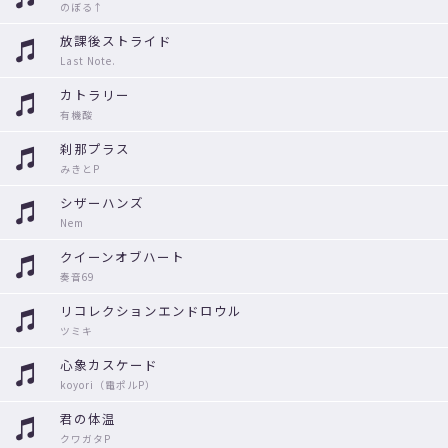
のぼる↑
放課後ストライド
Last Note.
カトラリー
有機酸
刹那プラス
みきとP
シザーハンズ
Nem
クイーンオブハート
奏音69
リコレクションエンドロウル
ツミキ
心象カスケード
koyori（電ポルP）
君の体温
クワガタP