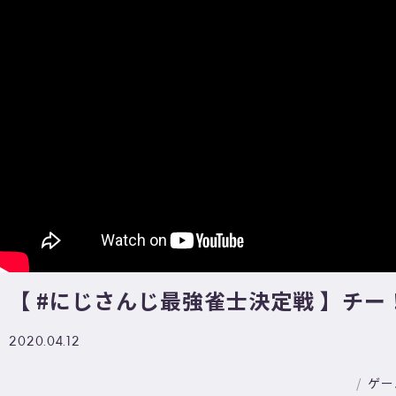
【 #にじさんじ最強雀士決定戦 】チ
2020.04.12
ゲー