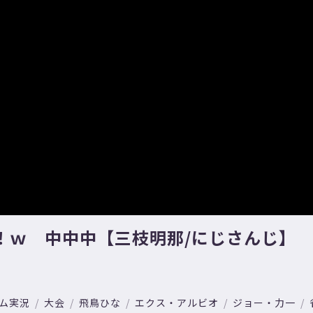
ー！ｗ 中中中【三枝明那/にじさんじ】
ム実況
大会
飛鳥ひな
エクス・アルビオ
ジョー・力一