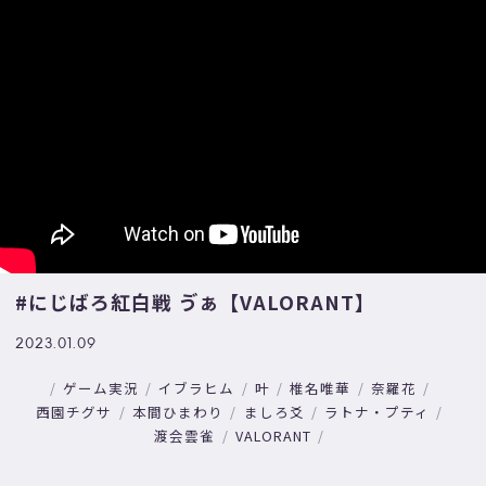
#にじばろ紅白戦 ゔぁ【VALORANT】
2023.01.09
ゲーム実況
イブラヒム
叶
椎名唯華
奈羅花
西園チグサ
本間ひまわり
ましろ爻
ラトナ・プティ
渡会雲雀
VALORANT