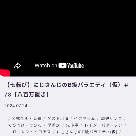
【七転び】にじさんじのB級バラエティ（仮）＃
78【八百万置き】
2024.07.24
公式企画・番組
ゲスト出演
イブラヒム
周央サンゴ
でびでび・でびる
早瀬走
先斗寧
レイン・パターソン
ローレン・イロアス
にじさんじのB級バラエティ(仮)