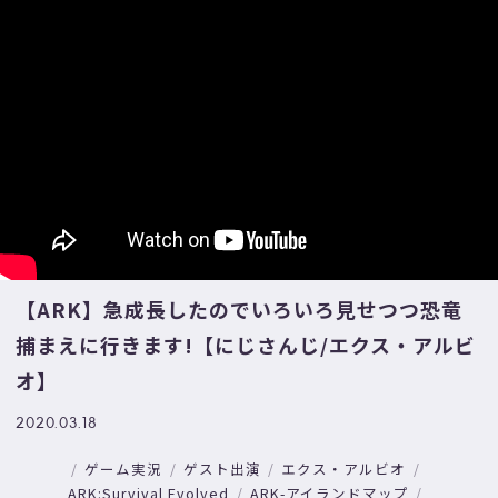
【ARK】急成長したのでいろいろ見せつつ恐竜
捕まえに行きます!【にじさんじ/エクス・アルビ
オ】
2020.03.18
ゲーム実況
ゲスト出演
エクス・アルビオ
ARK:Survival Evolved
ARK-アイランドマップ