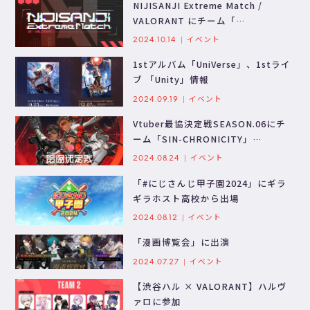
NIJISANJI Extreme Match /
VALORANT にチーム「…
イベント
2024.10.14
1stアルバム「UniVerse」、1stライ
ブ 「Unity」情報
イベント
2024.09.19
Vtuber最協決定戦SEASON.06にチ
ーム「SIN-CHRONICITY」…
イベント
2024.08.24
「#にじさんじ甲子園2024」にギラ
ギラホスト高校から出場
イベント
2024.08.12
「漫画博覧会」に出演
イベント
2024.07.27
【渋谷ハル × VALORANT】ハルヴ
ァロに参加